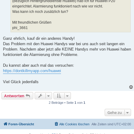
(bezüglich Hintergrunddienste Huawei) hab ich für Huawei P20
eingerichtet. Alarmierung funktioniert nach wie vor nicht.
Was kann ich noch zusätzlich tun?
Mit freundlichen Grüßen
phi_3661
Ganz ehrlich, kauf dir ein anderes Handy!
Das Problem mit den Huawei Handys war bei uns auch seit langen ein
Problem. Nachdem aber jetzt alle KEINE Handys mehr von Huawei haben
funktioniert die Alarmierung ohne Probleme.
Du kannst aber auch mal das versuchen:
https://dontkillmyapp.com/huawei
Viel Glück jedenfalls
Antworten
2 Beiträge • Seite
1
von
1
Gehe zu
Foren-Übersicht
Alle Cookies löschen
Alle Zeiten sind
UTC+02:00