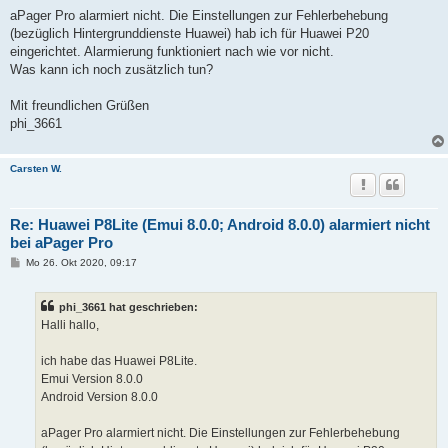
aPager Pro alarmiert nicht. Die Einstellungen zur Fehlerbehebung
(bezüglich Hintergrunddienste Huawei) hab ich für Huawei P20
eingerichtet. Alarmierung funktioniert nach wie vor nicht.
Was kann ich noch zusätzlich tun?
Mit freundlichen Grüßen
phi_3661
Carsten W.
Re: Huawei P8Lite (Emui 8.0.0; Android 8.0.0) alarmiert nicht
bei aPager Pro
B
Mo 26. Okt 2020, 09:17
e
i
t
phi_3661 hat geschrieben:
r
a
Halli hallo,
g
ich habe das Huawei P8Lite.
Emui Version 8.0.0
Android Version 8.0.0
aPager Pro alarmiert nicht. Die Einstellungen zur Fehlerbehebung