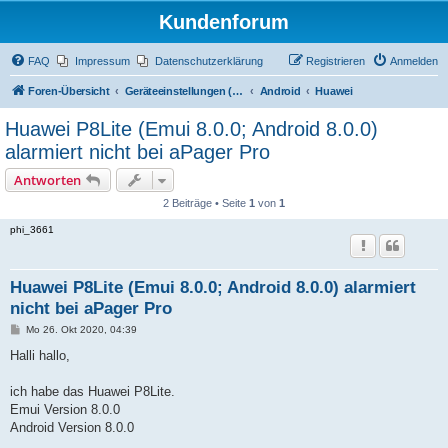
Kundenforum
FAQ
Impressum
Datenschutzerklärung
Registrieren
Anmelden
Foren-Übersicht
Geräteeinstellungen (Zugriff über Passwort "alamos")
Android
Huawei
Huawei P8Lite (Emui 8.0.0; Android 8.0.0)
alarmiert nicht bei aPager Pro
Antworten
2 Beiträge • Seite
1
von
1
phi_3661
Huawei P8Lite (Emui 8.0.0; Android 8.0.0) alarmiert
nicht bei aPager Pro
B
Mo 26. Okt 2020, 04:39
e
i
Halli hallo,
t
r
a
ich habe das Huawei P8Lite.
g
Emui Version 8.0.0
Android Version 8.0.0